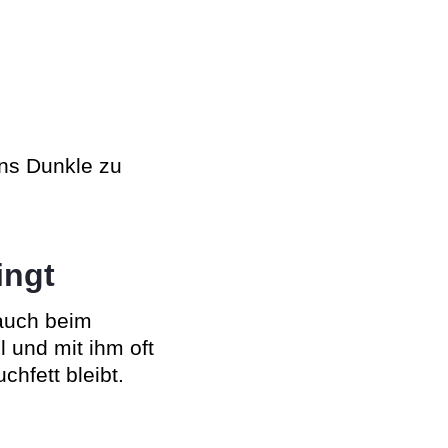
ins Dunkle zu
ingt
 auch beim
 und mit ihm oft
hfett bleibt.