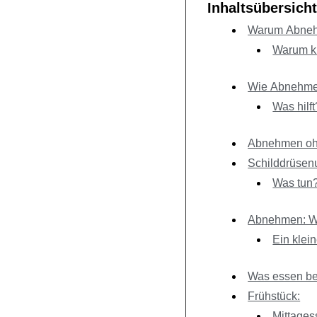
Inhaltsübersicht
Warum Abneh
Warum k
Wie Abnehmen
Was hilft
Abnehmen ohn
Schilddrüsenu
Was tun
Abnehmen: W
Ein klein
Was essen be
Frühstück:
Mittages