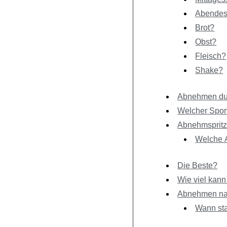
Abendes
Brot?
Obst?
Fleisch?
Shake?
Abnehmen dur
Welcher Spor
Abnehmspritz
Welche A
Die Beste?
Wie viel kan
Abnehmen nach
Wann st