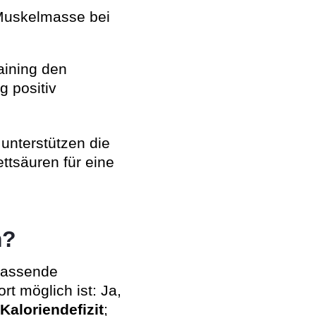
 Muskelmasse bei
aining den
 positiv
 unterstützen die
tsäuren für eine
m?
 passende
t möglich ist: Ja,
Kaloriendefizit
;