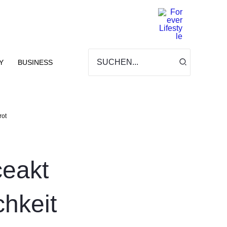
Search
for:
Y
BUSINESS
rot
eakt
chkeit