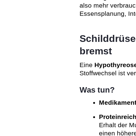
also mehr verbrauc
Essensplanung, Int
Schilddrüse
bremst
Eine
Hypothyreos
Stoffwechsel ist ve
Was tun?
Medikament
Proteinrei
Erhalt der 
einen höher