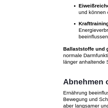
Eiweißreich
und können d
Krafttrainin
Energieverb
beeinflussen
Ballaststoffe und
normale Darmfunkti
länger anhaltende 
Abnehmen o
Ernährung beeinflu
Bewegung und Schla
aber langsamer und 