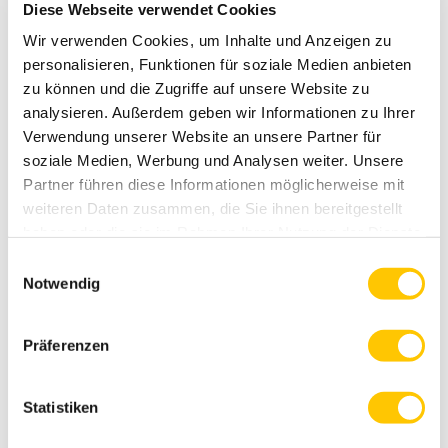
Moment nach einer sportlichen Grundsatzfrage: Will
Diese Webseite verwendet Cookies
ich Tempo, Ausdauer, Kraft, Wettkampf-Feeling oder
Wir verwenden Cookies, um Inhalte und Anzeigen zu
einfach dieses wunderbare Gefühl, nach ...
personalisieren, Funktionen für soziale Medien anbieten
zu können und die Zugriffe auf unsere Website zu
analysieren. Außerdem geben wir Informationen zu Ihrer
Verwendung unserer Website an unsere Partner für
soziale Medien, Werbung und Analysen weiter. Unsere
Partner führen diese Informationen möglicherweise mit
weiteren Daten zusammen, die Sie ihnen bereitgestellt
haben oder die sie im Rahmen Ihrer Nutzung der Dienste
gesammelt haben.
Einwilligungsauswahl
Notwendig
Präferenzen
Statistiken