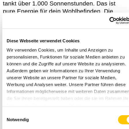
tankt über 1.000 Sonnenstunden. Das ist
pure Energie für dein Wohlbefinden. Die
Arbeiter behandeln die wertvollen Blätter der
Pflanzen besonders sorgsam. Nur aus
ausgesuchten Pflanzen wird das frische Gel
Diese Webseite verwendet Cookies
per Hand aus dem Blatt gelöst. Das Aloe
Vera Gel von Forever wurde als Erstes vom
Wir verwenden Cookies, um Inhalte und Anzeigen zu
personalisieren, Funktionen für soziale Medien anbieten zu
International Aloe Science Council (IASC) für
können und die Zugriffe auf unsere Website zu analysieren.
seine hervorragende Qualität zertifiziert.
Außerdem geben wir Informationen zu Ihrer Verwendung
unserer Website an unsere Partner für soziale Medien,
In jeder Flasche Forever Aloe Vera Gel™
Werbung und Analysen weiter. Unsere Partner führen diese
stecken satte 99,7 % reines Aloe-Vera-Gel.
Informationen möglicherweise mit weiteren Daten zusammen
Das ist echte Power für den Körper. Auch
die Sie ihnen bereitgestellt haben oder die sie im Rahmen Ihr
das Immunsystem profitiert vom enthaltenen
Nutzung der Dienste gesammelt haben.
Vitamin C.
Einwilligungsauswahl
Notwendig
Das macht ein gutes Aloe-Vera-Gel aus: