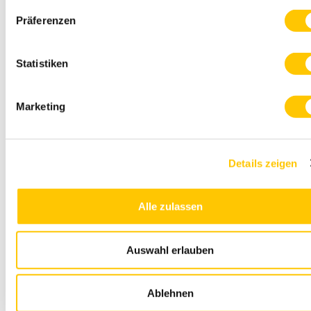
Präferenzen
Hoher Anteil an reinem Aloe-Vera-Gel
Hoher Vitamin-C-Gehalt
Statistiken
Ohne Zusatz von
Konservierungsstoffen
Marketing
Ohne zugesetzten Zucker
Details zeigen
Glutenfrei
Alle zulassen
Auswahl erlauben
330ml Forever Aloe Vera Gel
Ablehnen
Enthält 99,7 % reines Aloe-Vera-Gel.