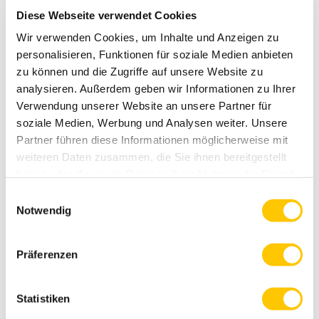
eine Szene machen, die nach Leinenkleid,
Diese Webseite verwendet Cookies
Sonnenbrille und eiskaltem Matcha aussieht. Denn
seien ...
Wir verwenden Cookies, um Inhalte und Anzeigen zu
personalisieren, Funktionen für soziale Medien anbieten
zu können und die Zugriffe auf unsere Website zu
analysieren. Außerdem geben wir Informationen zu Ihrer
Verwendung unserer Website an unsere Partner für
soziale Medien, Werbung und Analysen weiter. Unsere
Partner führen diese Informationen möglicherweise mit
weiteren Daten zusammen, die Sie ihnen bereitgestellt
haben oder die sie im Rahmen Ihrer Nutzung der Dienste
gesammelt haben.
Einwilligungsauswahl
Notwendig
Präferenzen
Statistiken