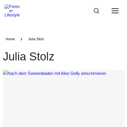
Zum
Main
Inhalt
Menu
springen
Home
Julia Stolz
Julia Stolz