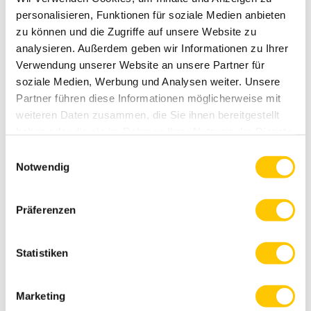
Wunder also, dass sie für viele mehr als nur
personalisieren, Funktionen für soziale Medien anbieten
Kopfschmuck ...
zu können und die Zugriffe auf unsere Website zu
analysieren. Außerdem geben wir Informationen zu Ihrer
Verwendung unserer Website an unsere Partner für
soziale Medien, Werbung und Analysen weiter. Unsere
Partner führen diese Informationen möglicherweise mit
weiteren Daten zusammen, die Sie ihnen bereitgestellt
haben oder die sie im Rahmen Ihrer Nutzung der Dienste
gesammelt haben.
Einwilligungsauswahl
Notwendig
Präferenzen
Statistiken
Marketing