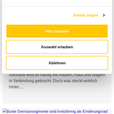
Details zeigen
Alle zulassen
Vitamine & Nährstoffe
Biotin: Vitamin B7 für Haut, Haare
Auswahl erlauben
und Nägel – was es wirklich kann
18. Dezember 2025
Ablehnen
Es gilt oft als „Beauty-Vitamin“: Biotin. Kaum ein
Nährstoff wird so häufig mit Haaren, Haut und Nägeln
in Verbindung gebracht. Doch was steckt wirklich
hinter ...