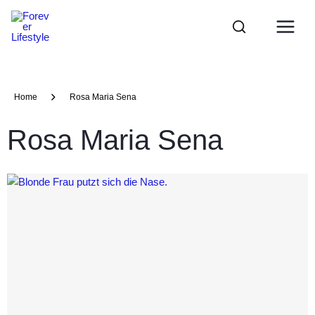
Zum
Main
Inhalt
Menu
springen
Home
Rosa Maria Sena
Rosa Maria Sena