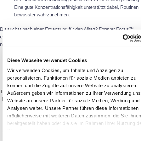
Eine gute Konzentrationsfähigkeit unterstützt dabei, Routinen
bewusster wahrzunehmen.
Du suchst nach einer Ergänzung für den Alltag? Forever Focus™
enthält ausgewählte Inhaltsstoffe wie Pantothensäure, die zu einer
normalen geistigen Leistung beiträgt:
Diese Webseite verwendet Cookies
Wir verwenden Cookies, um Inhalte und Anzeigen zu
Forever Focus™
personalisieren, Funktionen für soziale Medien anbieten zu
können und die Zugriffe auf unsere Website zu analysieren.
Die optimale Unterstützung für deine kognitive Leistung* Mit Forever
Außerdem geben wir Informationen zu Ihrer Verwendung uns
Focus™ gibt es nun endlich ein Nahrungsergänzungsmittel, das dir
Website an unsere Partner für soziale Medien, Werbung und
dabei hilft die Hürden deines schnelllebigen Alltags optimal zu
Analysen weiter. Unsere Partner führen diese Informationen
meistern.
möglicherweise mit weiteren Daten zusammen, die Sie ihne
bereitgestellt haben oder die sie im Rahmen Ihrer Nutzung d
96,33 €
Dienste gesammelt haben.
Einwilligungsauswahl