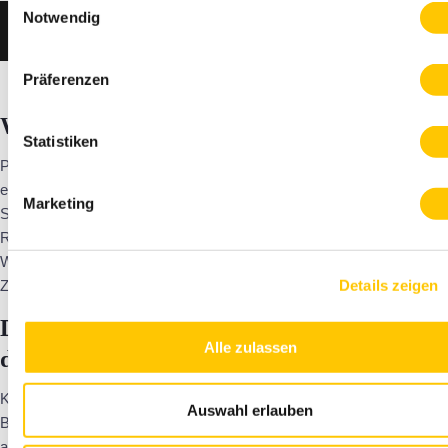
Notwendig
ZUM PRODUKT
Präferenzen
Warum bewusst leben die Psyche stärkt
Statistiken
Psychologische Studien zeigen: Menschen mit hoher Achtsamkeit
erleben weniger Stress, bessere Beziehungen und eine stärkere
Marketing
Selbstwirksamkeit. Bewusstsein schafft Abstand zu impulsiven
Reaktionen und damit neue Handlungsfreiheit.
Wer bewusst lebt, wird ein gestaltender Teil seines Lebens, nicht nur
Details zeigen
Zuschauer.
Die Macht des Bewusstseins und warum es
Alle zulassen
die Realität verändert
Klingt esoterisch, ist aber neurobiologisch erklärbar: Unser
Auswahl erlauben
Bewusstsein lenkt den Fokus, und Fokus formt Realität. Wer sich
auf Mangel konzentriert, wird ihn wahrnehmen. Wer Dankbarkeit übt,