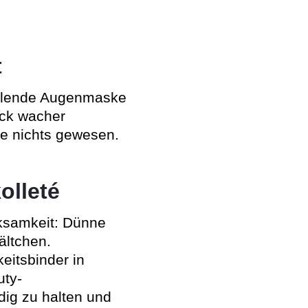
t
ühlende Augenmaske
ick wacher
re nichts gewesen.
olleté
rksamkeit: Dünne
ältchen.
eitsbinder in
uty-
dig zu halten und