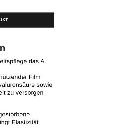
UKT
en
keitspflege das A
chützender Film
yaluronsäure sowie
eit zu versorgen
bgestorbene
gt Elastizität