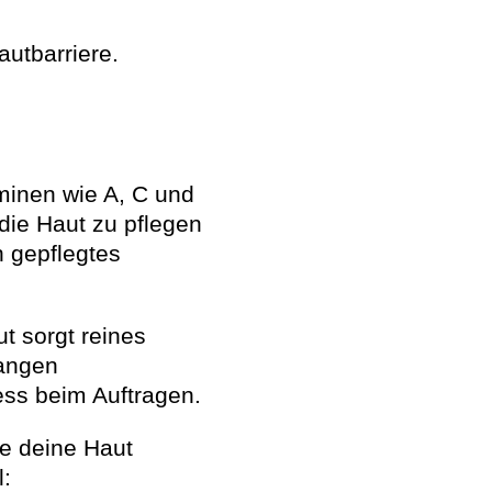
autbarriere.
minen wie A, C und
die Haut zu pflegen
n gepflegtes
t sorgt reines
langen
ess beim Auftragen.
ie deine Haut
: