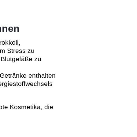
nnen
okkoli,
em Stress zu
 Blutgefäße zu
Getränke enthalten
ergiestoffwechsels
bte Kosmetika, die