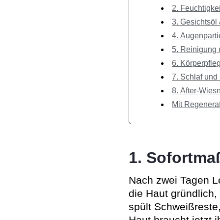
2. Feuchtigke
3. Gesichtsöl
4. Augenparti
5. Reinigung 
6. Körperpfle
7. Schlaf und
8. After-Wies
Mit Regenerat
1. Sofortma
Nach zwei Tagen Le
die Haut gründlich,
spült Schweißreste,