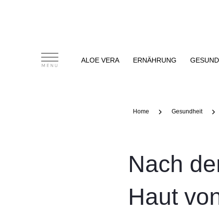
Zum
Main
Inhalt
Menu
springen
ALOE VERA
ERNÄHRUNG
GESUND
Home
Gesundheit
Nach der
Haut von