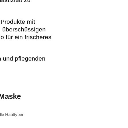
astizität zu
 Produkte mit
, überschüssigen
 für ein frischeres
n und pflegenden
 Maske
lle Hauttypen