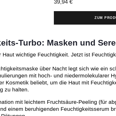
39,94 €
ZUM PROD
keits-Turbo: Masken und Ser
r Haut wichtige Feuchtigkeit. Jetzt ist Feuchtig
chtigkeitsmaske über Nacht legt sich wie ein s
mulierungen mit hoch- und niedermolekularer H
er Kosmetik beliebt, um die Haut mit Feuchtigk
g zu halten.
tion mit leichtem Fruchtsäure-Peeling (für a
d einem beruhigenden Feuchtigkeitsserum brin