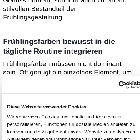
Genussmoment, sondern auch zu einem
stilvollen Bestandteil der
Frühlingsgestaltung.
Frühlingsfarben bewusst in die
tägliche Routine integrieren
Frühlingsfarben müssen nicht dominant
sein. Oft genügt ein einzelnes Element, um
eine neue Stimmung zu erzeugen. Ein Glas
im richtigen Farbton, das Zusammenspiel
von Licht und Transparenz oder natürliche
Nuancen auf dem Frühstückstisch können
Diese Webseite verwendet Cookies
bereits eine subtile Veränderung bewirken.
Wir verwenden Cookies, um Inhalte und Anzeigen zu
personalisieren, Funktionen für soziale Medien anbieten zu
Gerade klare oder zart gefärbte Getränke
können und die Zugriffe auf unsere Website zu analysieren.
unterstreichen die Ästhetik des Frühlings.
Außerdem geben wir Informationen zu Ihrer Verwendung