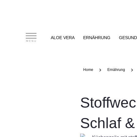
Zum
Main
Inhalt
Menu
springen
ALOE VERA
ERNÄHRUNG
GESUND
Home
Ernährung
Stoffwec
Schlaf &