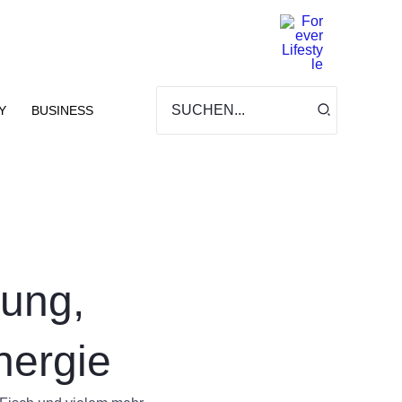
Search
for:
Y
BUSINESS
rung,
nergie