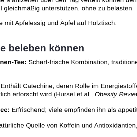
e Mahlzeiten über den Tag verteilt können den
l gleichmäßig unterstützen, ohne zu belasten.
ie beleben können
onen-Tee:
Scharf-frische Kombination, tradition
Enthält Catechine, deren Rolle im Energiestof
ich erforscht wird (Hursel et al.,
Obesity Revi
tee:
Erfrischend; viele empfinden ihn als appeti
türliche Quelle von Koffein und Antioxidantien