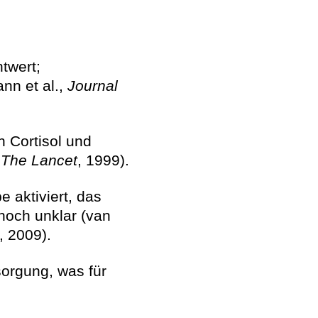
twert;
nn et al.,
Journal
 Cortisol und
,
The Lancet
, 1999).
 aktiviert, das
noch unklar (van
, 2009).
orgung, was für