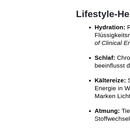
Lifestyle-H
Hydration:
R
Flüssigkeit
of Clinical 
Schlaf:
Chro
beeinflusst 
Kältereize:
S
Energie in W
Marken Licht
Atmung:
Tie
Stoffwechsel