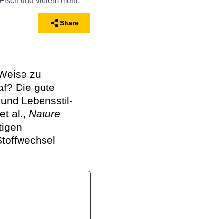
Share
 Weise zu
af? Die gute
und Lebensstil-
t al.,
Nature
tigen
Stoffwechsel