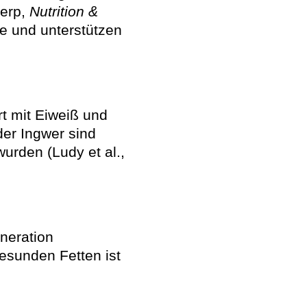
terp,
Nutrition &
ffe und unterstützen
rt mit Eiweiß und
der Ingwer sind
wurden (Ludy et al.,
eneration
esunden Fetten ist