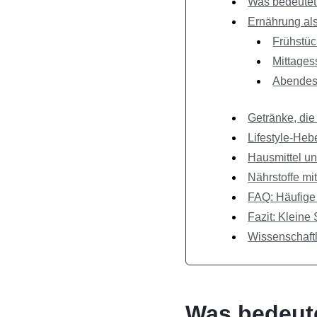
Was bedeutet 
Ernährung als
Frühstüc
Mittages
Abendess
Getränke, di
Lifestyle-Heb
Hausmittel un
Nährstoffe mi
FAQ: Häufige
Fazit: Kleine 
Wissenschaftl
Was bedeute