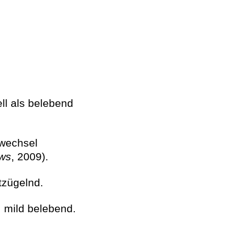
ell als belebend
fwechsel
ews
, 2009).
tzügelnd.
, mild belebend.