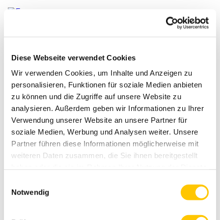
Zum
Main
Inhalt
Menu
springen
Diese Webseite verwendet Cookies
Vielen Dank!
Wir verwenden Cookies, um Inhalte und Anzeigen zu
personalisieren, Funktionen für soziale Medien anbieten
Reichen Sie Ihre Frage ein, und unsere Forever Living-Experten werden Ihnen
in Kürze weiterhelfen.
zu können und die Zugriffe auf unsere Website zu
analysieren. Außerdem geben wir Informationen zu Ihrer
ZÜRÜCK ZUR STARTSEITE
Verwendung unserer Website an unsere Partner für
soziale Medien, Werbung und Analysen weiter. Unsere
Partner führen diese Informationen möglicherweise mit
weiteren Daten zusammen, die Sie ihnen bereitgestellt
haben oder die sie im Rahmen Ihrer Nutzung der Dienste
gesammelt haben.
Einwilligungsauswahl
Notwendig
Aktives Leben