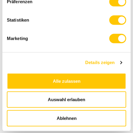
Präferenzen
Aloe Vera
Statistiken
Beauty
Ernährung
Marketing
Gesundheit
Vitamine & Nährstoffe
Details zeigen
Business
Alle zulassen
Auswahl erlauben
Kontakt
Datenschutz
Impressum
Foreverliving.com
Ablehnen